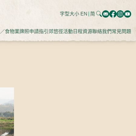
字型大小
EN
简
／食物業牌照申請指引
郊悠徑
活動日程
資源
聯絡我們
常見問題