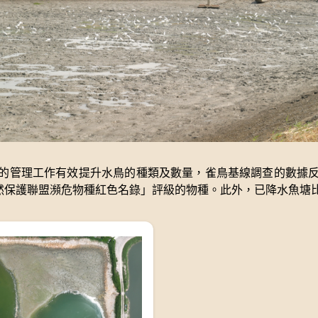
管理工作有效提升水鳥的種類及數量，雀鳥基線調查的數據反映，
自然保護聯盟瀕危物種紅色名錄」評級的物種。此外，已降水魚塘