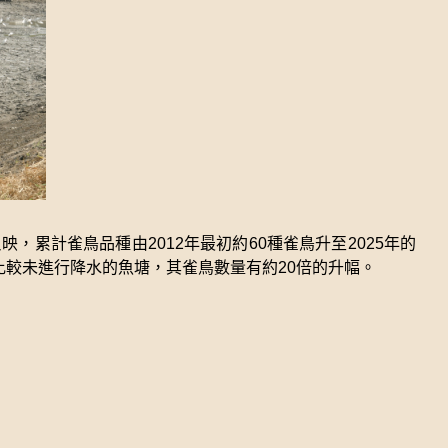
累計雀鳥品種由2012年最初約60種雀鳥升至2025年的
比較未進行降水的魚塘，其雀鳥數量有約20倍的升幅。