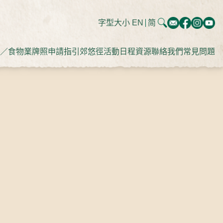
字型大小
EN
简
／食物業牌照申請指引
郊悠徑
活動日程
資源
聯絡我們
常見問題