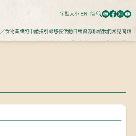
字型大小
EN
简
／食物業牌照申請指引
郊悠徑
活動日程
資源
聯絡我們
常見問題