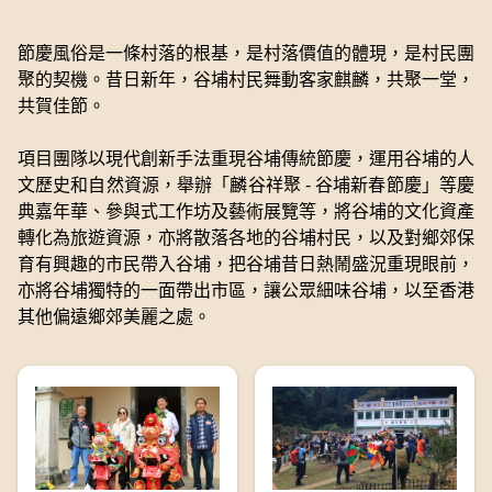
節慶風俗是一條村落的根基，是村落價值的體現，是村民團
聚的契機。昔日新年，谷埔村民舞動客家麒麟，共聚一堂，
共賀佳節。
項目團隊以現代創新手法重現谷埔傳統節慶，運用谷埔的人
文歷史和自然資源，舉辦「麟谷祥聚 - 谷埔新春節慶」等慶
典嘉年華、參與式工作坊及藝術展覽等，將谷埔的文化資產
轉化為旅遊資源，亦將散落各地的谷埔村民，以及對鄉郊保
育有興趣的市民帶入谷埔，把谷埔昔日熱鬧盛況重現眼前，
亦將谷埔獨特的一面帶出市區，讓公眾細味谷埔，以至香港
其他偏遠鄉郊美麗之處。