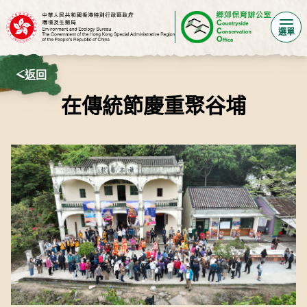
選單
返回
在傳統節慶重聚谷埔