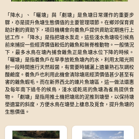
「降水」、「曬塘」與「剷塘」是魚塘日常運作的重要步
驟，亦是提升魚塘生態價值的主要管理環節。在鄉郊保育資
助計劃的資助下，項目機構會向養魚戶提供資助定期進行上
述工作。「降水」是指把塘水泵走，這些淺水魚塘吸引候鳥
前來捕捉一些經濟價值較低的雜魚和無脊椎動物。一般情況
下，最多水鳥在塘內捕食雜魚正是魚塘水位下降的時候。
「曬塘」是指養魚戶在旱季放乾魚塘內的水，利用太陽光照
射一段時間進行天然殺菌，有需要時鋪灑上適量熟石灰調校
酸鹼度。養魚戶也利用此機會清除塘底經濟價值甚少甚至有
害的雜魚蝦毛。而在新界西北的連片魚塘區，這一做法還惠
及每年南下過冬的候鳥，淺水或乾底的魚塘為雀鳥提供食
物。「剷塘」是指用推土機把塘底的泥推到塘壆，以保持塘
壆適當的斜度，方便水鳥在塘壆上棲息及覓食，提升魚塘的
生態價值。