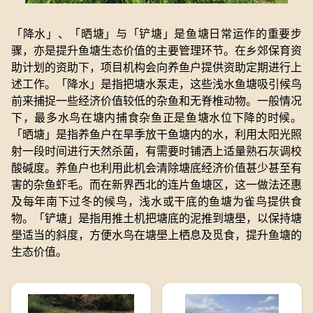
「降水」、「晒塘」与「铲塘」是鱼塘日常运作的重要步
骤，亦是提升鱼塘生态价值的主要管理环节。在乡郊保育资
助计划的资助下，项目机构会向养鱼户提供资助定期进行上
述工作。「降水」是指把塘水泵走，这些浅水鱼塘吸引候鸟
前来捕捉一些经济价值较低的杂鱼和无脊椎动物。一般情况
下，最多水鸟在塘内捕食杂鱼正是鱼塘水位下降的时候。
「晒塘」是指养鱼户在旱季放干鱼塘内的水，利用太阳光照
射一段时间进行天然杀菌，有需要时铺洒上适量熟石灰调校
酸碱度。养鱼户也利用此机会清除塘底经济价值甚少甚至有
害的杂鱼虾毛。而在新界西北的连片鱼塘区，这一做法还惠
及每年南下过冬的候鸟，浅水或干底的鱼塘为雀鸟提供食
物。「铲塘」是指用推土机把塘底的泥推到塘壆，以保持塘
壆适当的斜度，方便水鸟在塘壆上栖息及觅食，提升鱼塘的
生态价值。