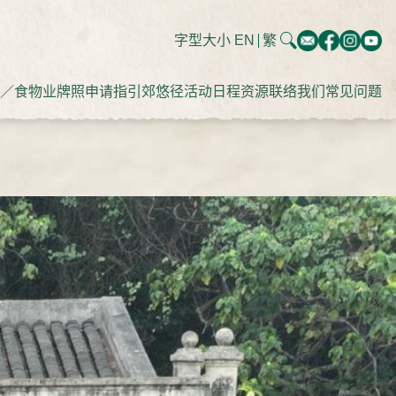
字型大小
EN
繁
／食物业牌照申请指引
郊悠径
活动日程
资源
联络我们
常见问题