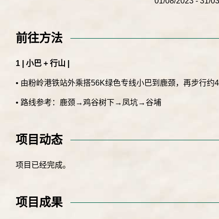
01/08/2023 - 31/0
前往方法
1 | 小巴 + 行山 |
• 由粉岭港铁站外乘搭56K绿色专线小巴到鹿颈，再步行约
• 路线参考：鹿颈→鸡谷树下→凤坑→谷埔
项目动态
项目已经完成。
项目成果