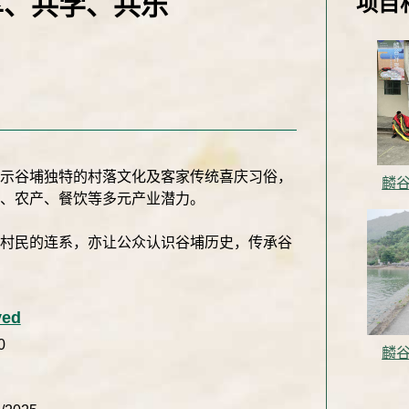
享、共学、共乐
项目
展示谷埔独特的村落文化及客家传统喜庆习俗，
麟谷
、农产、餐饮等多元产业潜力。
外村民的连系，亦让公众认识谷埔历史，传承谷
ved
0
麟谷