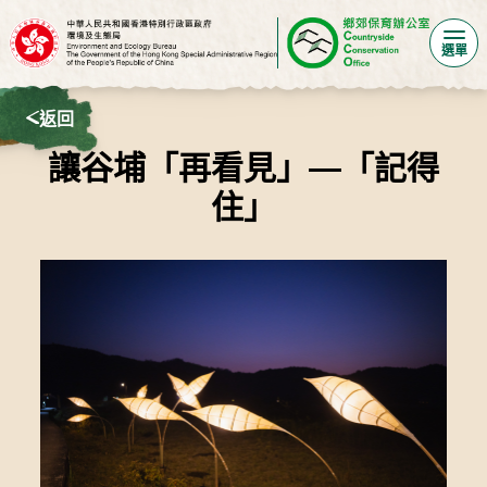
選單
返回
讓谷埔「再看見」—「記得
住」