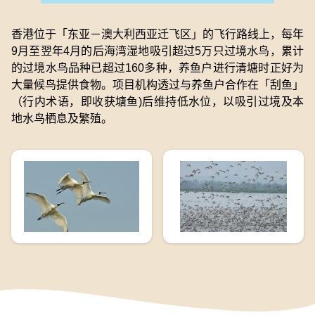
香港位于「东亚－澳大利西亚迁飞区」的飞行路线上，每年
9月至翌年4月的后海湾湿地吸引超过5万只过境水鸟，累计
的过境水鸟品种已超过160多种，养鱼户进行清塘时正好为
大量候鸟提供食物。项目机构透过与养鱼户合作在「刮鱼」
（行内术语，即收获塘鱼)后维持低水位，以吸引过境及本
地水鸟栖息及繁殖。