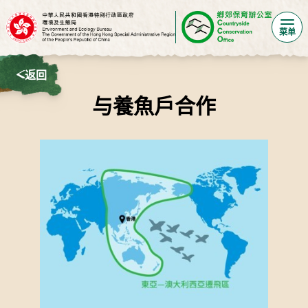
菜单
返回
与養魚戶合作