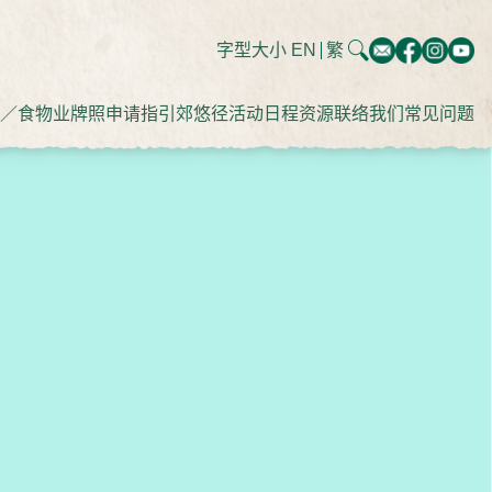
字型大小
EN
繁
／食物业牌照申请指引
郊悠径
活动日程
资源
联络我们
常见问题