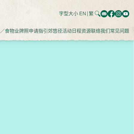
字型大小
EN
繁
／食物业牌照申请指引
郊悠径
活动日程
资源
联络我们
常见问题