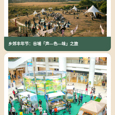
乡郊丰年节：谷埔「声—色—味」之旅